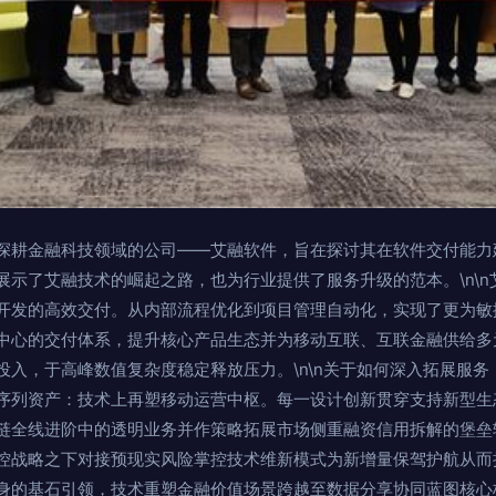
深耕金融科技领域的公司——艾融软件，旨在探讨其在软件交付能力
展示了艾融技术的崛起之路，也为行业提供了服务升级的范本。\n\
开发的高效交付。从内部流程优化到项目管理自动化，实现了更为敏
中心的交付体系，提升核心产品生态并为移动互联、互联金融供给多
投入，于高峰数值复杂度稳定释放压力。\n\n关于如何深入拓展服
序列资产：技术上再塑移动运营中枢。每一设计创新贯穿支持新型生
链全线进阶中的透明业务并作策略拓展市场侧重融资信用拆解的堡垒
控战略之下对接预现实风险掌控技术维新模式为新增量保驾护航从而
身的基石引领，技术重塑金融价值场景跨越至数据分享协同蓝图核心